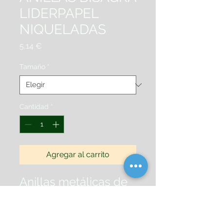
LIDERPAPEL
NIQUELADAS
Precio
5,14 €
Tamaño
*
Cantidad
*
Agregar al carrito
Anillas metálicas de
bisagra, con
recubrimiento
niquelado.
Caja 20