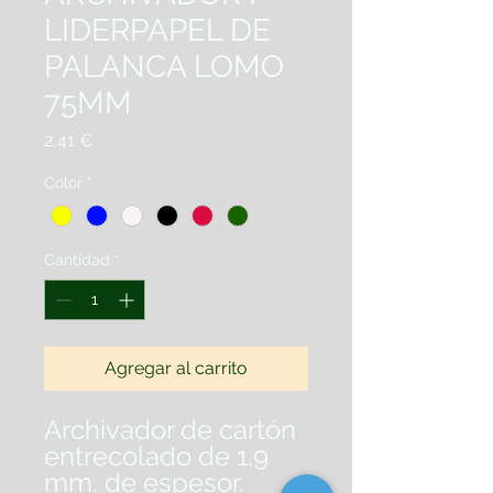
LIDERPAPEL DE
PALANCA LOMO
75MM
Precio
2,41 €
Color
*
Cantidad
*
Agregar al carrito
Archivador de cartón
entrecolado de 1,9
mm. de espesor.