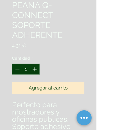
PEANA Q-
CONNECT
SOPORTE
ADHERENTE
Precio
4,31 €
Cantidad
*
Agregar al carrito
Perfecto para
mostradores y
oficinas públicas.
Soporte adhesivo
que garantiza una