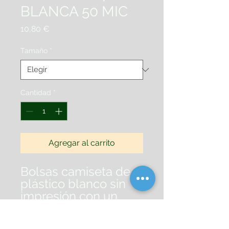
BLANCA 50 MIC
Precio
10,80 €
Tamaño
*
Cantidad
*
Agregar al carrito
Bolsas camiseta de
plástico blanco sin
impresión con un
70% de material
reciclado aptas para