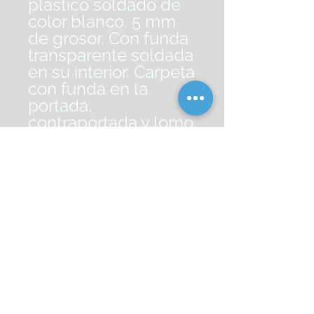
plástico soldado de
color blanco. 5 mm
de grosor. Con funda
transparente soldada
en su interior. Carpeta
con funda en la
portada,
contraportada y lomo
que permite su
personalización e
identificación. Anillas
mixtas. Con
compresor metálico.
Formato Din A4.
Medidas: 320 x 283
mm.
Ref. 31322, 31324,
31326