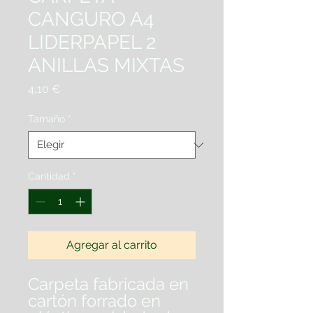
CANGURO A4
LIDERPAPEL 2
ANILLAS MIXTAS
Precio
4,10 €
Tamaño
*
Cantidad
*
Agregar al carrito
Carpeta fabricada en
cartón forrado en