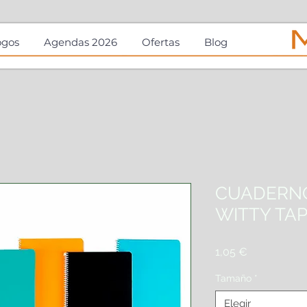
ogos
Agendas 2026
Ofertas
Blog
CUADERNO
WITTY TA
Precio
1,05 €
Tamaño
*
Elegir