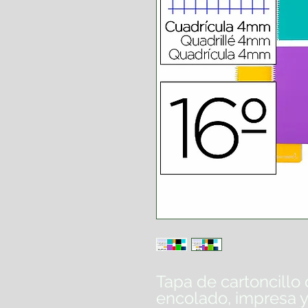
Tapa de cartoncill
encolado, impresa y