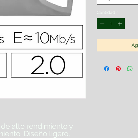
Cantidad
*
Ag
de alto rendimiento y
iento. Diseño ligero,