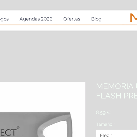
ogos
Agendas 2026
Ofertas
Blog
MEMORIA 
FLASH PRE
Precio
8,59 €
Tamaño
*
Elegir