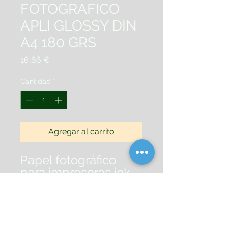
FOTOGRAFICO
APLI GLOSSY DIN
A4 180 GRS
Precio
16,66 €
Cantidad
*
Agregar al carrito
Papel fotográfico
para impresoras ink-
jet. Uso cotidiano.
Muy brillante. Secado
instantáneo.
Paquete
de 100