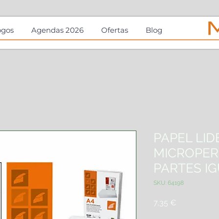
ogos
Agendas 2026
Ofertas
Blog
PAPEL LID
MICROPER
PARTES I
SKU: 64198
Precio
7,35 €