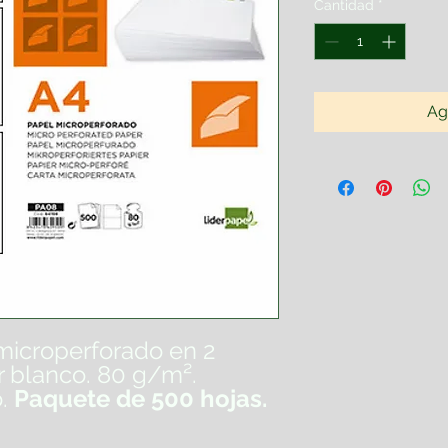
Cantidad
*
Ag
microperforado en 2
r blanco. 80 g/m².
o.
Paquete de 500 hojas.