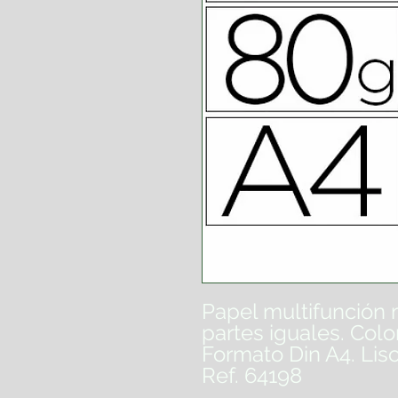
Papel multifunción 
partes iguales. Colo
Formato Din A4. Lis
Ref. 64198