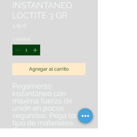
INSTANTANEO
LOCTITE 3 GR
Precio
3,85 €
Cantidad
*
Agregar al carrito
Pegamento
instantáneo con
máxima fuerza de
unión en pocos
segundos. Pega todo
tipo de materiales.
Con tapón