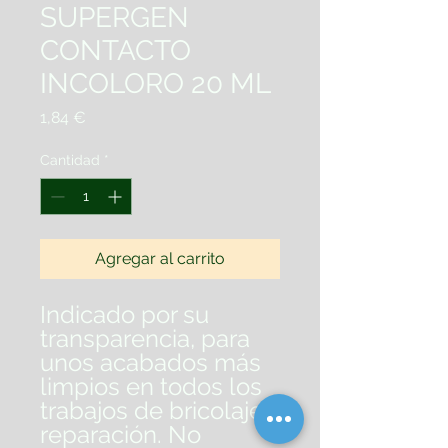
SUPERGEN
CONTACTO
INCOLORO 20 ML
Precio
1,84 €
Cantidad
*
Agregar al carrito
Indicado por su
transparencia, para
unos acabados más
limpios en todos los
trabajos de bricolaje y
reparación. No