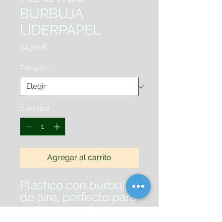
BURBUJA
LIDERPAPEL
Precio
24,30 €
Tamaño
*
Cantidad
*
Agregar al carrito
Plástico con burbujas
de aire, perfecto para
proteger cualquier
objeto. Ideal para