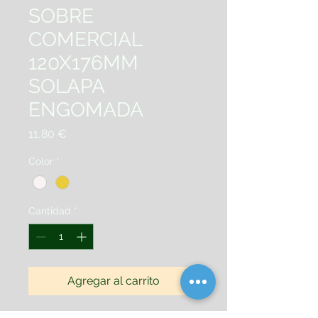
SOBRE
COMERCIAL
120X176MM
SOLAPA
ENGOMADA
Precio
11,80 €
Color
*
Cantidad
*
Agregar al carrito