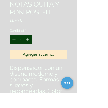
NOTAS QUITA Y
PON POST-IT
Precio
12,39 €
Cantidad
*
Agregar al carrito
Dispensador con un
diseño moderno y
compacto. Formas
suaves y
redondeadas. Color
negro / transparente.
Incluye 1 bloc de 100