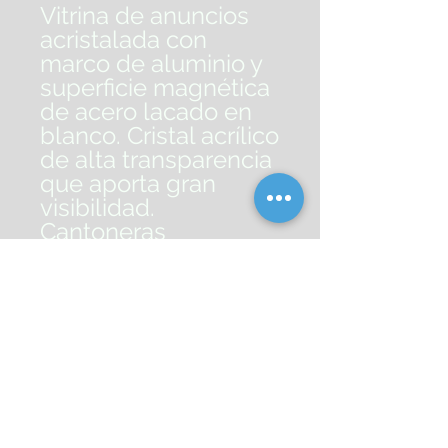
Vitrina de anuncios
acristalada con
marco de aluminio y
superficie magnética
de acero lacado en
blanco. Cristal acrílico
de alta transparencia
que aporta gran
visibilidad.
Cantoneras
redondeadas. Para
utilizar con imanes y
con rotuladores de
borrado en seco.
Incluye kit de fijación
fácil. Cerradura con 2
llaves incluidas. Muy
resistente, segura y
ligera, con 3,5 cm de