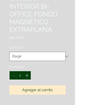
INTERIOR BI-
OFFICE FONDO
MAGNETICO
EXTRAPLANA
Precio
162,70 €
Tamaño
*
Cantidad
*
Agregar al carrito